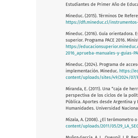
Estudiantes de Primer Año de Educac
Mineduc. (2015). Términos De Refere
https://dfi.mineduc.cl/instrumento
Mineduc. (2016). Guía orientadora. 
superior. Programa PACE 2016. Minis
https://educacionsuperior.mineduc
2016_aprueba-manuales-y-guias-PA
Mineduc. (2024). Programa de acces
implementación. Mineduc.
https://
content/uploads/sites/49/2024/07/P
Miranda, E. (2011). Una “caja de herr
perspectiva de los ciclos de la polí
Pública. Aportes desde Argentina y Br
Humanidades. Universidad Naciona
Mizala, A. (2008). ¿El terómometro
content/uploads/2011/05/29_LA_SEGUNDA
Muñoz-García, A. L., Queupil, J. P., B