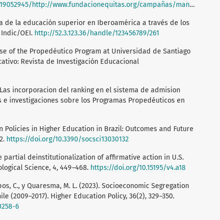
9052945/http://www.fundacionequitas.org/campañas/manifiesto
ama de la educación superior en Iberoamérica a través de los
 Indic/OEI.
http://52.3.123.36/handle/123456789/261
he Case of the Propedéutico Program at Universidad de Santiago
ativo: Revista de Investigación Educacional
014). Las incorporacion del ranking en el sistema de admision
as e investigaciones sobre los Programas Propedéuticos en
ion Policies in Higher Education in Brazil: Outcomes and Future
32.
https://doi.org/10.3390/socsci13030132
e partial deinstitutionalization of affirmative action in U.S.
ological Science, 4, 449–468.
https://doi.org/10.15195/v4.a18
alobos, C., y Quaresma, M. L. (2023). Socioeconomic Segregation
le (2009–2017). Higher Education Policy, 36(2), 329–350.
0258-6