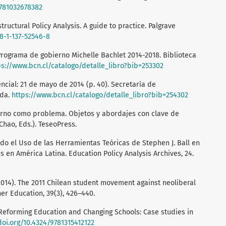
9781032678382
structural Policy Analysis. A guide to practice. Palgrave
78-1-137-52546-8
 Programa de gobierno Michelle Bachlet 2014-2018. Biblioteca
ps://www.bcn.cl/catalogo/detalle_libro?bib=253302
ncial: 21 de mayo de 2014 (p. 40). Secretaría de
eda.
https://www.bcn.cl/catalogo/detalle_libro?bib=254302
gobierno como problema. Objetos y abordajes con clave de
Chao, Eds.). TeseoPress.
rando el Uso de las Herramientas Teóricas de Stephen J. Ball en
as en América Latina. Education Policy Analysis Archives, 24.
V. (2014). The 2011 Chilean student movement against neoliberal
her Education, 39(3), 426–440.
92). Reforming Education and Changing Schools: Case studies in
doi.org/10.4324/9781315412122