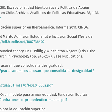
2020). Excepcionalidad Meritocrática y Política de Acción
n Chile. Archivos Analíticos de Políticas Educativas, 28, 1–31.
2
 Educación superior en Iberoamérica. Informe 2011. CINDA.
el Mérito Admisión Estudiantil e Inclusión Social [Tesis de
//hdl.handle.net/1887/36402
ounded theory. En C. Willig y W. Stainton-Rogers (Eds.), The
ch in Psychology (pp. 240–259). Sage Publications.
s acusan que consolida la desigualdad.
/12/psu-academicos-acusan-que-consolida-la-desigualdad/
.
_actual/01_mse/0/MSE0_0002.pdf
CO: un modelo para armar equidad. Fundación Equitas.
8/cátedra-unesco-propedeutico-manual.pdf
o por la educación superior.