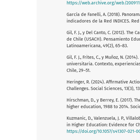
https://web.archive.org/web/2009111
García de Fanelli, A. (2018). Panor
indicadores de la Red INDICES. Red
Gil, F. J., y Del Canto, C. (2012). T
de Chile (USACH). Pensamiento Educ
Latinoamericana, 49(2), 65–83.
Gil, F. J., Frites, C., y Muñoz, N. (2
universitaria. Contexto, experienci
Chile, 29–51.
Heringer, R. (2024). Affirmative Act
Challenges. Social Sciences, 13(3), 1
Hirschman, D., y Berrey, E. (2017). Th
higher education, 1988 to 2014. Soci
Kuzmanic, D., Valenzuela, J. P., Vill
in Higher Education: Evidence for Chi
https://doi.org/10.1057/s41307-021-0