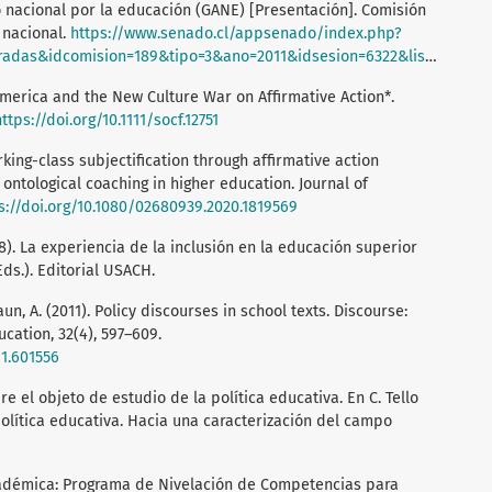
erdo nacional por la educación (GANE) [Presentación]. Comisión
 nacional.
https://www.senado.cl/appsenado/index.php?
comision=189&tipo=3&ano=2011&idsesion=6322&listado=2&idsesion=6322
 America and the New Culture War on Affirmative Action*.
https://doi.org/10.1111/socf.12751
rking-class subjectification through affirmative action
ontological coaching in higher education. Journal of
s://doi.org/10.1080/02680939.2020.1819569
2018). La experiencia de la inclusión en la educación superior
Eds.). Editorial USACH.
raun, A. (2011). Policy discourses in school texts. Discourse:
ucation, 32(4), 597–609.
11.601556
re el objeto de estudio de la política educativa. En C. Tello
política educativa. Hacia una caracterización del campo
cadémica: Programa de Nivelación de Competencias para