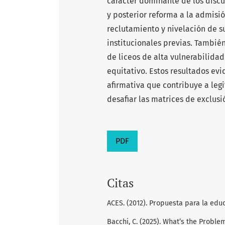
carácter dominante de los discur
y posterior reforma a la admisió
reclutamiento y nivelación de su
institucionales previas. Tambié
de liceos de alta vulnerabilida
equitativo. Estos resultados ev
afirmativa que contribuye a leg
desafiar las matrices de exclusi
PDF
Citas
ACES. (2012). Propuesta para la ed
Bacchi, C. (2025). What’s the Proble