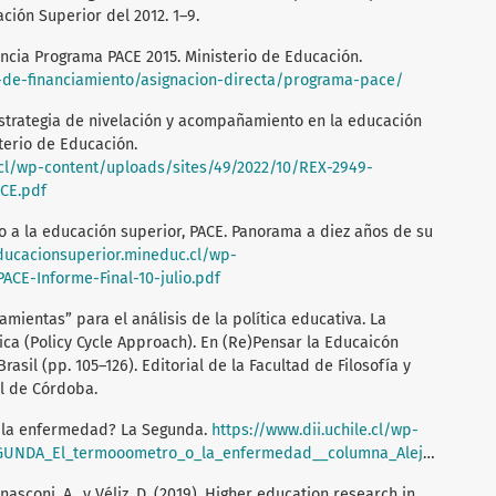
ión Superior del 2012. 1–9.
ncia Programa PACE 2015. Ministerio de Educación.
s-de-financiamiento/asignacion-directa/programa-pace/
Estrategia de nivelación y acompañamiento en la educación
terio de Educación.
.cl/wp-content/uploads/sites/49/2022/10/REX-2949-
CE.pdf
o a la educación superior, PACE. Panorama a diez años de su
educacionsuperior.mineduc.cl/wp-
ACE-Informe-Final-10-julio.pdf
amientas” para el análisis de la política educativa. La
tica (Policy Cycle Approach). En (Re)Pensar la Educaicón
asil (pp. 105–126). Editorial de la Facultad de Filosofía y
l de Córdoba.
 o la enfermedad? La Segunda.
https://www.dii.uchile.cl/wp-
_El_termooometro_o_la_enfermedad__columna_Alejandra_Mizala.pdf
ernasconi, A., y Véliz, D. (2019). Higher education research in