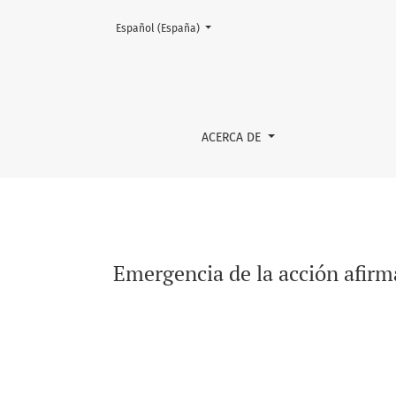
Cambiar el idioma. El actual es:
Español (España)
Emergencia de la acción afirmativa en la univ
ACERCA DE
Emergencia de la acción afirma