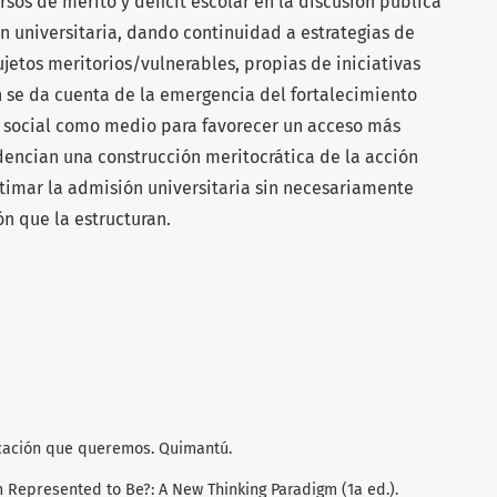
sos de mérito y déficit escolar en la discusión pública
n universitaria, dando continuidad a estrategias de
jetos meritorios/vulnerables, propias de iniciativas
n se da cuenta de la emergencia del fortalecimiento
d social como medio para favorecer un acceso más
idencian una construcción meritocrática de la acción
itimar la admisión universitaria sin necesariamente
ón que la estructuran.
ucación que queremos. Quimantú.
m Represented to Be?: A New Thinking Paradigm (1a ed.).