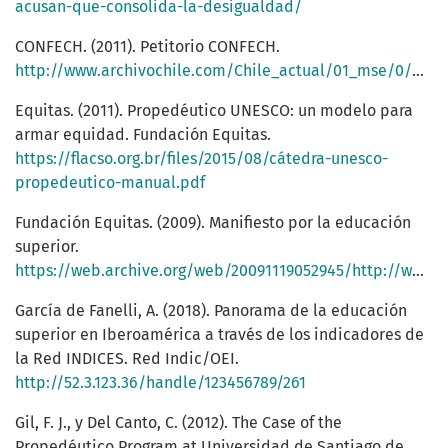
acusan-que-consolida-la-desigualdad/
CONFECH. (2011). Petitorio CONFECH.
http://www.archivochile.com/Chile_actual/01_mse/0/MSE0_0002.pdf
Equitas. (2011). Propedéutico UNESCO: un modelo para
armar equidad. Fundación Equitas.
https://flacso.org.br/files/2015/08/cátedra-unesco-
propedeutico-manual.pdf
Fundación Equitas. (2009). Manifiesto por la educación
superior.
https://web.archive.org/web/20091119052945/http://www.fundacionequitas.org/campañas/manifiesto
García de Fanelli, A. (2018). Panorama de la educación
superior en Iberoamérica a través de los indicadores de
la Red INDICES. Red Indic/OEI.
http://52.3.123.36/handle/123456789/261
Gil, F. J., y Del Canto, C. (2012). The Case of the
Propedéutico Program at Universidad de Santiago de