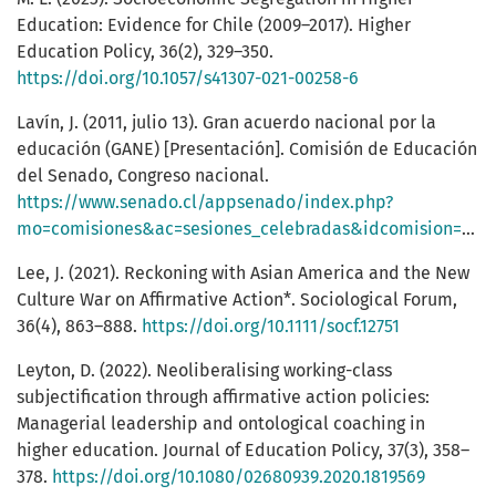
Education: Evidence for Chile (2009–2017). Higher
Education Policy, 36(2), 329–350.
https://doi.org/10.1057/s41307-021-00258-6
Lavín, J. (2011, julio 13). Gran acuerdo nacional por la
educación (GANE) [Presentación]. Comisión de Educación
del Senado, Congreso nacional.
https://www.senado.cl/appsenado/index.php?
mo=comisiones&ac=sesiones_celebradas&idcomision=189&tipo=3&ano=2011&idsesion=6322&listado=2&idsesion=6322
Lee, J. (2021). Reckoning with Asian America and the New
Culture War on Affirmative Action*. Sociological Forum,
36(4), 863–888.
https://doi.org/10.1111/socf.12751
Leyton, D. (2022). Neoliberalising working-class
subjectification through affirmative action policies:
Managerial leadership and ontological coaching in
higher education. Journal of Education Policy, 37(3), 358–
378.
https://doi.org/10.1080/02680939.2020.1819569