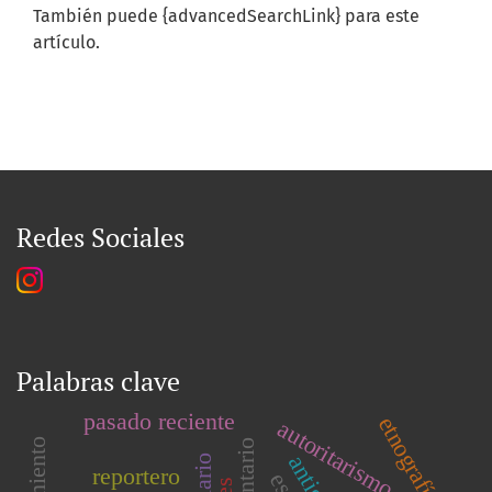
También puede {advancedSearchLink} para este
artículo.
Redes Sociales
Palabras clave
pasado reciente
etnografía
autoritarismo
inventario
reportero