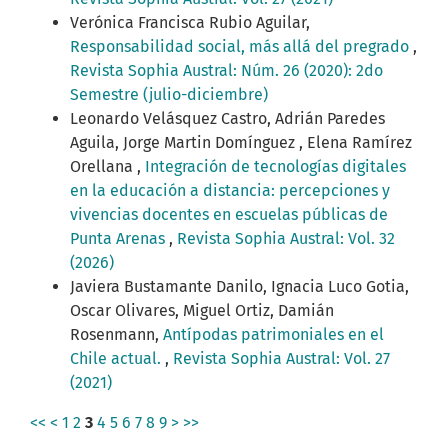
Verónica Francisca Rubio Aguilar,
Responsabilidad social, más allá del pregrado
,
Revista Sophia Austral: Núm. 26 (2020): 2do
Semestre (julio-diciembre)
Leonardo Velásquez Castro, Adrián Paredes
Aguila, Jorge Martin Domínguez , Elena Ramírez
Orellana ,
Integración de tecnologías digitales
en la educación a distancia: percepciones y
vivencias docentes en escuelas públicas de
Punta Arenas
,
Revista Sophia Austral: Vol. 32
(2026)
Javiera Bustamante Danilo, Ignacia Luco Gotia,
Oscar Olivares, Miguel Ortiz, Damián
Rosenmann,
Antípodas patrimoniales en el
Chile actual.
,
Revista Sophia Austral: Vol. 27
(2021)
<<
<
1
2
3
4
5
6
7
8
9
>
>>