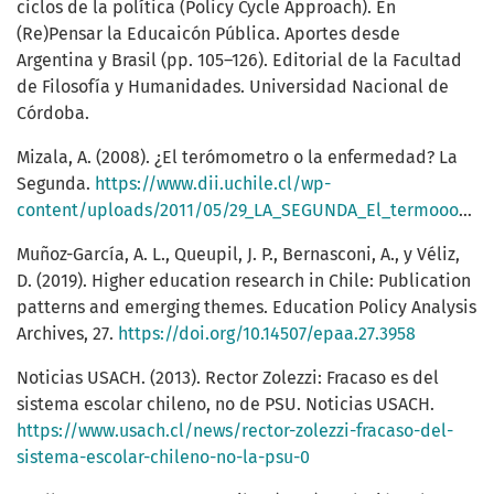
ciclos de la política (Policy Cycle Approach). En
(Re)Pensar la Educaicón Pública. Aportes desde
Argentina y Brasil (pp. 105–126). Editorial de la Facultad
de Filosofía y Humanidades. Universidad Nacional de
Córdoba.
Mizala, A. (2008). ¿El terómometro o la enfermedad? La
Segunda.
https://www.dii.uchile.cl/wp-
content/uploads/2011/05/29_LA_SEGUNDA_El_termooometro_o_la_enfermedad__columna_Alejandra_Mizala.pdf
Muñoz-García, A. L., Queupil, J. P., Bernasconi, A., y Véliz,
D. (2019). Higher education research in Chile: Publication
patterns and emerging themes. Education Policy Analysis
Archives, 27.
https://doi.org/10.14507/epaa.27.3958
Noticias USACH. (2013). Rector Zolezzi: Fracaso es del
sistema escolar chileno, no de PSU. Noticias USACH.
https://www.usach.cl/news/rector-zolezzi-fracaso-del-
sistema-escolar-chileno-no-la-psu-0