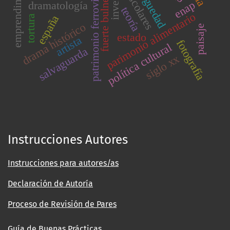
emprendimiento
antiguedad
patrimonio ferroviario
escolares
fuerte bulnes
enap
dramatología
teoría
parimonio alimentario
españa
tortura
drama histórico
paisaje
estado
artista
fotografía
política cultural
salvaguarda
siglo xx
Instrucciones Autores
Instrucciones para autores/as
Declaración de Autoría
Proceso de Revisión de Pares
Guía de Buenas Prácticas