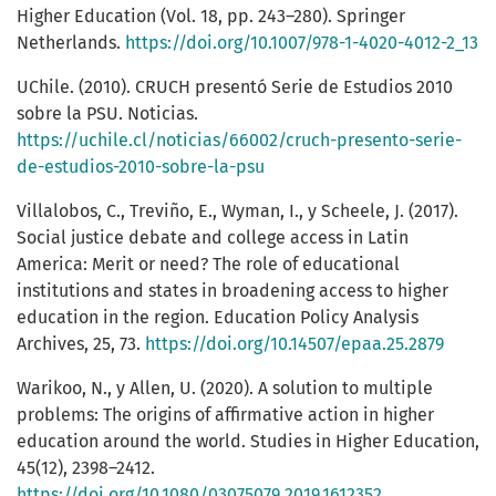
Higher Education (Vol. 18, pp. 243–280). Springer
Netherlands.
https://doi.org/10.1007/978-1-4020-4012-2_13
UChile. (2010). CRUCH presentó Serie de Estudios 2010
sobre la PSU. Noticias.
https://uchile.cl/noticias/66002/cruch-presento-serie-
de-estudios-2010-sobre-la-psu
Villalobos, C., Treviño, E., Wyman, I., y Scheele, J. (2017).
Social justice debate and college access in Latin
America: Merit or need? The role of educational
institutions and states in broadening access to higher
education in the region. Education Policy Analysis
Archives, 25, 73.
https://doi.org/10.14507/epaa.25.2879
Warikoo, N., y Allen, U. (2020). A solution to multiple
problems: The origins of affirmative action in higher
education around the world. Studies in Higher Education,
45(12), 2398–2412.
https://doi.org/10.1080/03075079.2019.1612352