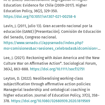
Education: Evidence for Chile (2009–2017). Higher
Education Policy, 36(2), 329–350.
https://doi.org/10.1057/s41307-021-00258-6
Lavín, J. (2011, julio 13). Gran acuerdo nacional por la
educación (GANE) [Presentación]. Comisión de Educación
del Senado, Congreso nacional.
https://www.senado.cl/appsenado/index.php?
mo=comisiones&ac=sesiones_celebradas&idcomision=189&tipo=3&ano=2011&idsesion=6322&listado=2&idsesion=6322
Lee, J. (2021). Reckoning with Asian America and the New
Culture War on Affirmative Action*. Sociological Forum,
36(4), 863–888.
https://doi.org/10.1111/socf.12751
Leyton, D. (2022). Neoliberalising working-class
subjectification through affirmative action policies:
Managerial leadership and ontological coaching in
higher education. Journal of Education Policy, 37(3), 358–
378.
https://doi.org/10.1080/02680939.2020.1819569