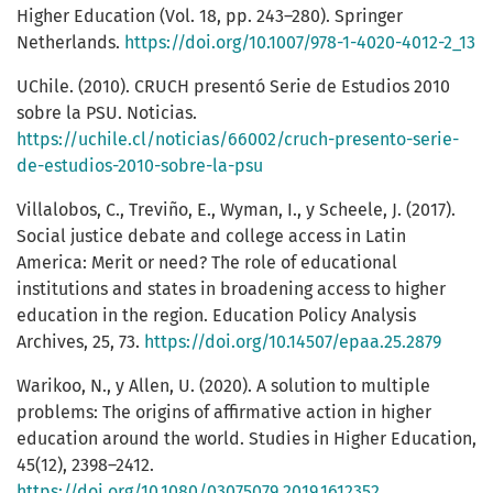
Higher Education (Vol. 18, pp. 243–280). Springer
Netherlands.
https://doi.org/10.1007/978-1-4020-4012-2_13
UChile. (2010). CRUCH presentó Serie de Estudios 2010
sobre la PSU. Noticias.
https://uchile.cl/noticias/66002/cruch-presento-serie-
de-estudios-2010-sobre-la-psu
Villalobos, C., Treviño, E., Wyman, I., y Scheele, J. (2017).
Social justice debate and college access in Latin
America: Merit or need? The role of educational
institutions and states in broadening access to higher
education in the region. Education Policy Analysis
Archives, 25, 73.
https://doi.org/10.14507/epaa.25.2879
Warikoo, N., y Allen, U. (2020). A solution to multiple
problems: The origins of affirmative action in higher
education around the world. Studies in Higher Education,
45(12), 2398–2412.
https://doi.org/10.1080/03075079.2019.1612352