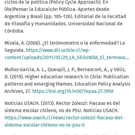
ciclos de la política (Policy Cycle Approach). En
(Re)Pensar la Educaicón Pública. Aportes desde
Argentina y Brasil (pp. 105–126). Editorial de la Facultad
de Filosofía y Humanidades. Universidad Nacional de
Córdoba.
Mizala, A. (2008). ¿El terómometro o la enfermedad? La
Segunda.
https://www.dii.uchile.cl/wp-
content/uploads/2011/05/29_LA_SEGUNDA_El_termooometro_o_la_enfermedad__columna_Alejandra_Mizala.pdf
Muñoz-García, A. L., Queupil, J. P., Bernasconi, A., y Véliz,
D. (2019). Higher education research in Chile: Publication
patterns and emerging themes. Education Policy Analysis
Archives, 27.
https://doi.org/10.14507/epaa.27.3958
Noticias USACH. (2013). Rector Zolezzi: Fracaso es del
sistema escolar chileno, no de PSU. Noticias USACH.
https://www.usach.cl/news/rector-zolezzi-fracaso-del-
sistema-escolar-chileno-no-la-psu-0