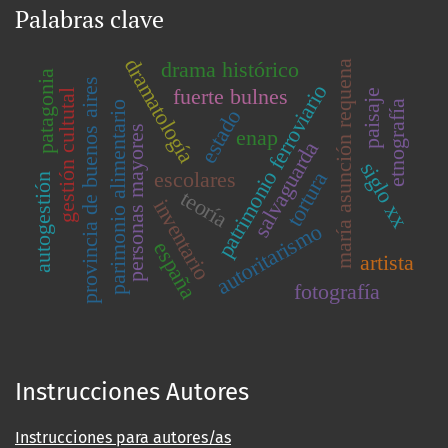
Palabras clave
dramatología
drama histórico
maría asunción requena
patagonia
provincia de buenos aires
patrimonio ferroviario
fuerte bulnes
paisaje
gestión cultutal
etnografía
parimonio alimentario
estado
personas mayores
enap
salvaguarda
siglo xx
escolares
tortura
autogestión
teoría
inventario
autoritarismo
españa
artista
fotografía
Instrucciones Autores
Instrucciones para autores/as