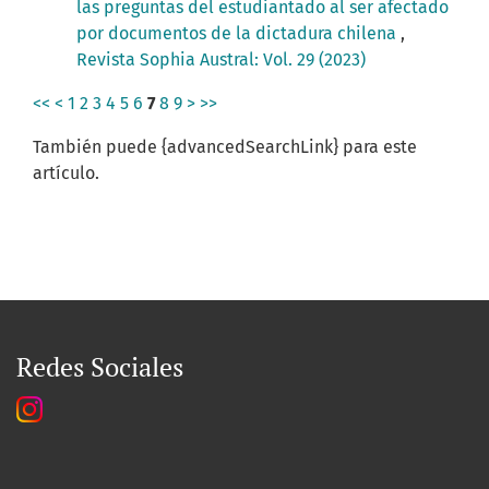
las preguntas del estudiantado al ser afectado
por documentos de la dictadura chilena
,
Revista Sophia Austral: Vol. 29 (2023)
<<
<
1
2
3
4
5
6
7
8
9
>
>>
También puede {advancedSearchLink} para este
artículo.
Redes Sociales