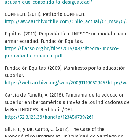
acusan-que-consolida-la-desigualdad/
CONFECH. (2011). Petitorio CONFECH.
http://www.archivochile.com/Chile_actual/01_mse/0/MSE0_0002.pdf
Equitas. (2011). Propedéutico UNESCO: un modelo para
armar equidad. Fundación Equitas.
https://flacso.org.br/files/2015/08/cátedra-unesco-
propedeutico-manual.pdf
Fundación Equitas. (2009). Manifiesto por la educación
superior.
https://web.archive.org/web/20091119052945/http://www.fundacionequitas.org/campañas/manifiesto
García de Fanelli, A. (2018). Panorama de la educación
superior en Iberoamérica a través de los indicadores de
la Red INDICES. Red Indic/OEI.
http://52.3.123.36/handle/123456789/261
Gil, F. J., y Del Canto, C. (2012). The Case of the
Propedéutico Program at Universidad de Santiago de