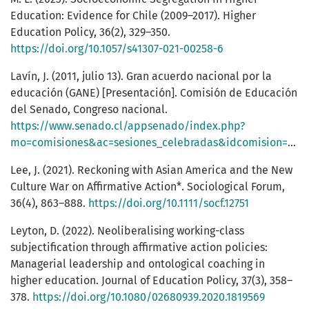
Education: Evidence for Chile (2009–2017). Higher
Education Policy, 36(2), 329–350.
https://doi.org/10.1057/s41307-021-00258-6
Lavín, J. (2011, julio 13). Gran acuerdo nacional por la
educación (GANE) [Presentación]. Comisión de Educación
del Senado, Congreso nacional.
https://www.senado.cl/appsenado/index.php?
mo=comisiones&ac=sesiones_celebradas&idcomision=189&tipo=3&ano=2011&idsesion=6322&listado=2&idsesion=6322
Lee, J. (2021). Reckoning with Asian America and the New
Culture War on Affirmative Action*. Sociological Forum,
36(4), 863–888.
https://doi.org/10.1111/socf.12751
Leyton, D. (2022). Neoliberalising working-class
subjectification through affirmative action policies:
Managerial leadership and ontological coaching in
higher education. Journal of Education Policy, 37(3), 358–
378.
https://doi.org/10.1080/02680939.2020.1819569