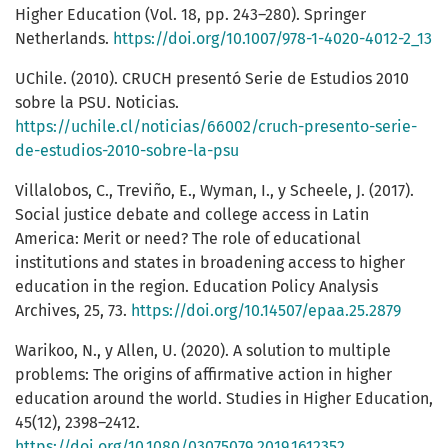
Higher Education (Vol. 18, pp. 243–280). Springer
Netherlands.
https://doi.org/10.1007/978-1-4020-4012-2_13
UChile. (2010). CRUCH presentó Serie de Estudios 2010
sobre la PSU. Noticias.
https://uchile.cl/noticias/66002/cruch-presento-serie-
de-estudios-2010-sobre-la-psu
Villalobos, C., Treviño, E., Wyman, I., y Scheele, J. (2017).
Social justice debate and college access in Latin
America: Merit or need? The role of educational
institutions and states in broadening access to higher
education in the region. Education Policy Analysis
Archives, 25, 73.
https://doi.org/10.14507/epaa.25.2879
Warikoo, N., y Allen, U. (2020). A solution to multiple
problems: The origins of affirmative action in higher
education around the world. Studies in Higher Education,
45(12), 2398–2412.
https://doi.org/10.1080/03075079.2019.1612352