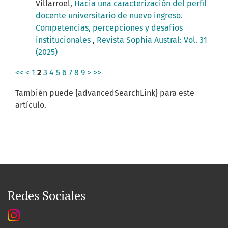
Villarroel,
Hacia una caracterización del perfil
docente universitario de nuevo ingreso.
Competencias, percepciones y desafíos
institucionales
,
Revista Sophia Austral: Vol. 31
(2025)
<<
<
1
2
3
4
5
6
7
8
9
>
>>
También puede {advancedSearchLink} para este
artículo.
Redes Sociales