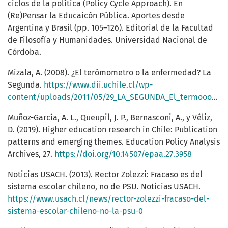
ciclos de la política (Policy Cycle Approach). En
(Re)Pensar la Educaicón Pública. Aportes desde
Argentina y Brasil (pp. 105–126). Editorial de la Facultad
de Filosofía y Humanidades. Universidad Nacional de
Córdoba.
Mizala, A. (2008). ¿El terómometro o la enfermedad? La
Segunda.
https://www.dii.uchile.cl/wp-
content/uploads/2011/05/29_LA_SEGUNDA_El_termooometro_o_la_enfermedad__columna_Alejandra_Mizala.pdf
Muñoz-García, A. L., Queupil, J. P., Bernasconi, A., y Véliz,
D. (2019). Higher education research in Chile: Publication
patterns and emerging themes. Education Policy Analysis
Archives, 27.
https://doi.org/10.14507/epaa.27.3958
Noticias USACH. (2013). Rector Zolezzi: Fracaso es del
sistema escolar chileno, no de PSU. Noticias USACH.
https://www.usach.cl/news/rector-zolezzi-fracaso-del-
sistema-escolar-chileno-no-la-psu-0