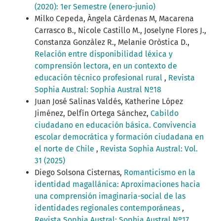
(2020): 1er Semestre (enero-junio)
Milko Cepeda, Àngela Càrdenas M, Macarena
Carrasco B., Nicole Castillo M., Joselyne Flores J.,
Constanza Gonzàlez R., Melanie Oròstica D.,
Relación entre disponibilidad léxica y
comprensión lectora, en un contexto de
educación técnico profesional rural
,
Revista
Sophia Austral: Sophia Austral Nº18
Juan José Salinas Valdés, Katherine López
Jiménez, Delfín Ortega Sánchez,
Cabildo
ciudadano en educación básica. Convivencia
escolar democrática y formación ciudadana en
el norte de Chile
,
Revista Sophia Austral: Vol.
31 (2025)
Diego Solsona Cisternas,
Romanticismo en la
identidad magallánica: Aproximaciones hacia
una comprensión imaginaria-social de las
identidades regionales contemporáneas
,
Revista Sophia Austral: Sophia Austral Nº17