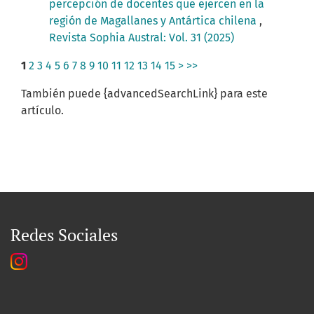
percepción de docentes que ejercen en la
región de Magallanes y Antártica chilena
,
Revista Sophia Austral: Vol. 31 (2025)
1
2
3
4
5
6
7
8
9
10
11
12
13
14
15
>
>>
También puede {advancedSearchLink} para este
artículo.
Redes Sociales