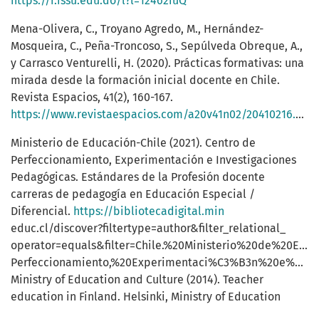
https://r.issu.edu.do/l?l=12462iuQ
Mena-Olivera, C., Troyano Agredo, M., Hernández-
Mosqueira, C., Peña-Troncoso, S., Sepúlveda Obreque, A.,
y Carrasco Venturelli, H. (2020). Prácticas formativas: una
mirada desde la formación inicial docente en Chile.
Revista Espacios, 41(2), 160-167.
https://www.revistaespacios.com/a20v41n02/20410216.html
Ministerio de Educación-Chile (2021). Centro de
Perfeccionamiento, Experimentación e Investigaciones
Pedagógicas. Estándares de la Profesión docente
carreras de pedagogía en Educación Especial /
Diferencial.
https://bibliotecadigital.min
educ.cl/discover?filtertype=author&filter_relational_
operator=equals&filter=Chile.%20Ministerio%20de%20E
Perfeccionamiento,%20Experimentaci%C3%B3n%20e%20In
Ministry of Education and Culture (2014). Teacher
education in Finland. Helsinki, Ministry of Education