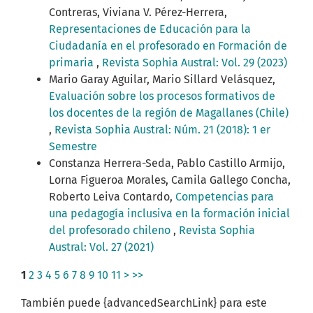
Contreras, Viviana V. Pérez-Herrera,
Representaciones de Educación para la
Ciudadanía en el profesorado en Formación de
primaria
,
Revista Sophia Austral: Vol. 29 (2023)
Mario Garay Aguilar, Mario Sillard Velásquez,
Evaluación sobre los procesos formativos de
los docentes de la región de Magallanes (Chile)
,
Revista Sophia Austral: Núm. 21 (2018): 1 er
Semestre
Constanza Herrera-Seda, Pablo Castillo Armijo,
Lorna Figueroa Morales, Camila Gallego Concha,
Roberto Leiva Contardo,
Competencias para
una pedagogía inclusiva en la formación inicial
del profesorado chileno
,
Revista Sophia
Austral: Vol. 27 (2021)
1
2
3
4
5
6
7
8
9
10
11
>
>>
También puede {advancedSearchLink} para este