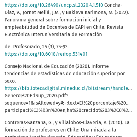
https://doi.org/10.26490/uncp.sl.2020.4.1.510
Concha-
Díaz, V., Jornet Meliá, J.M., y Bakieva Karimona, M. (2022).
Panorama general sobre formación inicial y
empleabilidad de Docentes de EAPI en Chile. Revista
Electrónica Interuniversitaria de Formación
del Profesorado, 25 (3), 75-93.
https://doi.org/10.6018/reifop.531401
Consejo Nacional de Educación (2020). Informe
tendencias de estadísticas de educación superior por
sexo.
https://bibliotecadigital.mineduc.cl/bitstream/handle/20.500.12365/16821/Brechas%20
Genero%20EdSup_2020.pdf?
sequence=1&isAllowed=y#:~:text=El%20porcentaje%20de%
participaci%C3%B3n%20en,ha%20crecido%203%2C0%20p.p.
Contreras-Sanzana, G., y Villalobos-Clavería, A. (2010). La
formación de profesores en Chile: Una mirada a la