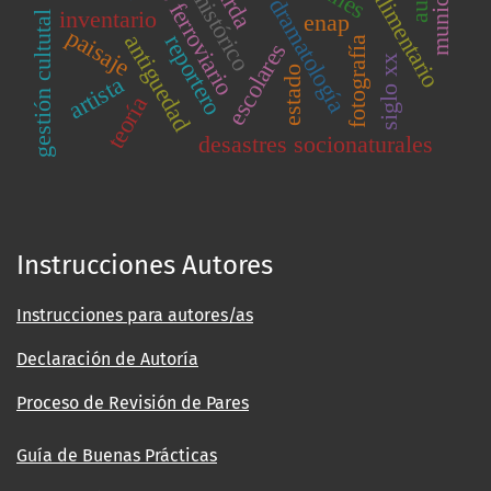
patrimonio ferroviario
drama histórico
municipio
dramatología
inventario
enap
gestión cultutal
paisaje
antiguedad
reportero
fotografía
escolares
siglo xx
estado
artista
teoría
desastres socionaturales
Instrucciones Autores
Instrucciones para autores/as
Declaración de Autoría
Proceso de Revisión de Pares
Guía de Buenas Prácticas