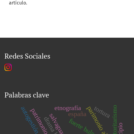
artículo.
Redes Sociales
Palabras clave
etnografía
tortura
parimonio alimentario
autogestión
autoritarismo
españa
salvaguarda
fuerte bulnes