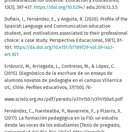
profesionalización docente. Educación y Educadores,
13(3), 397-417.
https://doi.org/10.5294/
edu.2010.13.3.5
Dufraix, I., Fernández, E., y Anguita, R. (2020). Profile of the
Spanish Language and Communication education
student, and motivations associated to their professional
choice: a case study. Perspectiva Educacional, 59(1), 81-
101.
https://dx.doi.org/10.4151/07189729-vol.59-iss.1-
art.921
Errázuriz, M., Arriagada, L., Contreras, M., & López, C.
(2015). Diagnóstico de la escritura de un ensayo de
alumnos novatos de pedagogía en el campus Villarrica
UC, Chile. Perfiles educativos, 37(150), 76-
www.scielo.org.mx/pdf/peredu/v37n150/v37n150a5.pdf
Fernández, C., Fuentealba, P., Navarrete, F., y Pizarro, X.
(2017). La formación pedagógica en la FID: un estudio
desde las voces de los estudiantes [Tesis de pregrado,