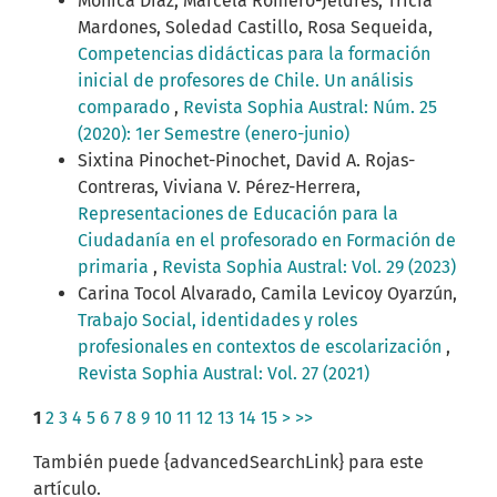
Mónica Díaz, Marcela Romero-Jeldres, Tricia
Mardones, Soledad Castillo, Rosa Sequeida,
Competencias didácticas para la formación
inicial de profesores de Chile. Un análisis
comparado
,
Revista Sophia Austral: Núm. 25
(2020): 1er Semestre (enero-junio)
Sixtina Pinochet-Pinochet, David A. Rojas-
Contreras, Viviana V. Pérez-Herrera,
Representaciones de Educación para la
Ciudadanía en el profesorado en Formación de
primaria
,
Revista Sophia Austral: Vol. 29 (2023)
Carina Tocol Alvarado, Camila Levicoy Oyarzún,
Trabajo Social, identidades y roles
profesionales en contextos de escolarización
,
Revista Sophia Austral: Vol. 27 (2021)
1
2
3
4
5
6
7
8
9
10
11
12
13
14
15
>
>>
También puede {advancedSearchLink} para este
artículo.