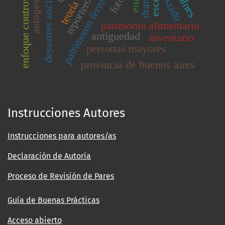
desastres socionaturales
enfoque controversial
patrimonio ferroviario
autogestión
enap
estado
reportero
teoría
parimonio alimentario
antiguedad
inventario
personas mayores
provincia de buenos aires
Instrucciones Autores
Instrucciones para autores/as
Declaración de Autoría
Proceso de Revisión de Pares
Guía de Buenas Prácticas
Acceso abierto