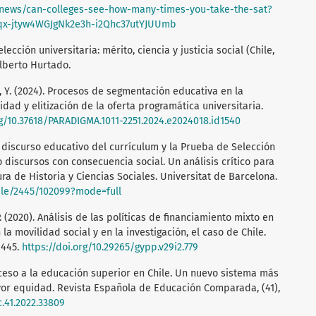
/news/can-colleges-see-how-many-times-you-take-the-sat?
x-jtyw4WGJgNk2e3h-i2Qhc37utYJUUmb
lección universitaria: mérito, ciencia y justicia social (Chile,
lberto Hurtado.
lo, Y. (2024). Procesos de segmentación educativa en la
idad y elitización de la oferta programática universitaria.
rg/10.37618/PARADIGMA.1011-2251.2024.e2024018.id1540
el discurso educativo del currículum y la Prueba de Selección
 discursos con consecuencia social. Un análisis crítico para
ura de Historia y Ciencias Sociales. Universitat de Barcelona.
dle/2445/102099?mode=full
, P. (2020). Análisis de las políticas de financiamiento mixto en
la movilidad social y en la investigación, el caso de Chile.
3-445.
https://doi.org/10.29265/gypp.v29i2.779
 acceso a la educación superior en Chile. Un nuevo sistema más
or equidad. Revista Española de Educación Comparada, (41),
c.41.2022.33809