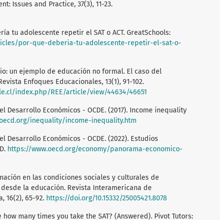
: Issues and Practice, 37(3), 11-23.
ría tu adolescente repetir el SAT o ACT. GreatSchools:
ticles/por-que-deberia-tu-adolescente-repetir-el-sat-o-
rio: un ejemplo de educación no formal. El caso del
Revista Enfoques Educacionales, 13(1), 91-102.
le.cl/index.php/REE/article/view/44634/46651
el Desarrollo Económicos - OCDE. (2017). Income inequality
.oecd.org/inequality/income-inequality.htm
el Desarrollo Económicos - OCDE. (2022). Estudios
ED.
https://www.oecd.org/economy/panorama-economico-
ormación en las condiciones sociales y culturales de
 desde la educación. Revista Interamericana de
, 16(2), 65-92.
https://doi.org/10.15332/25005421.8078
ee how many times you take the SAT? (Answered). Pivot Tutors: