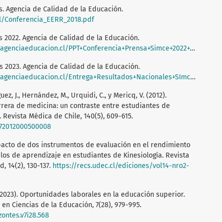
s. Agencia de Calidad de la Educación.
cl/Conferencia_EERR_2018.pdf
s 2022. Agencia de Calidad de la Educación.
ciaeducacion.cl/PPT+Conferencia+Prensa+Simce+2022+14+junio.pdf
s 2023. Agencia de Calidad de la Educación.
nciaeducacion.cl/Entrega+Resultados+Nacionales+SImce+2023.pdf
guez, J., Hernández, M., Urquidi, C., y Mericq, V. (2012).
rrera de medicina: un contraste entre estudiantes de
Revista Médica de Chile, 140(5), 609-615.
872012000500008
 Impacto de dos instrumentos de evaluación en el rendimiento
ilos de aprendizaje en estudiantes de Kinesiología. Revista
, 14(2), 130-137.
https://recs.udec.cl/ediciones/vol14-nro2-
. (2023). Oportunidades laborales en la educación superior.
 en Ciencias de la Educación, 7(28), 979-995.
zontes.v7i28.568