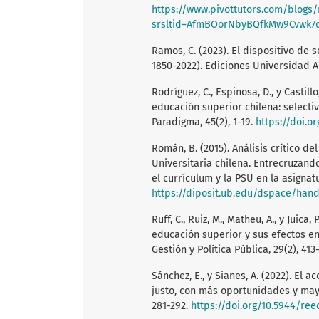
https://www.pivottutors.com/blogs
srsltid=AfmBOorNbyBQfkMw9Cvwk7q
Ramos, C. (2023). El dispositivo de se
1850-2022). Ediciones Universidad A
Rodríguez, C., Espinosa, D., y Castil
educación superior chilena: selectiv
Paradigma, 45(2), 1-19.
https://doi.o
Román, B. (2015). Análisis crítico d
Universitaria chilena. Entrecruzando
el currículum y la PSU en la asignat
https://diposit.ub.edu/dspace/han
Ruff, C., Ruiz, M., Matheu, A., y Juica
educación superior y sus efectos en 
Gestión y Política Pública, 29(2), 41
Sánchez, E., y Sianes, A. (2022). El
justo, con más oportunidades y may
281-292.
https://doi.org/10.5944/ree