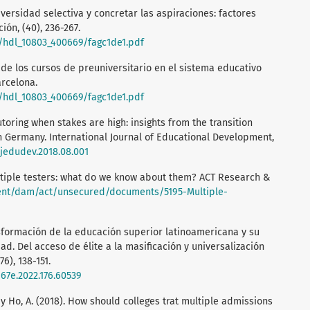
niversidad selectiva y concretar las aspiraciones: factores
ón, (40), 236-267.
6/hdl_10803_400669/fagc1de1.pdf
al de los cursos de preuniversitario en el sistema educativo
arcelona.
6/hdl_10803_400669/fagc1de1.pdf
e tutoring when stakes are high: insights from the transition
 Germany. International Journal of Educational Development,
.ijedudev.2018.08.001
Multiple testers: what do we know about them? ACT Research &
tent/dam/act/unsecured/documents/5195-Multiple-
ransformación de la educación superior latinoamericana y su
ad. Del acceso de élite a la masificación y universalización
6), 138-151.
167e.2022.176.60539
., y Ho, A. (2018). How should colleges trat multiple admissions