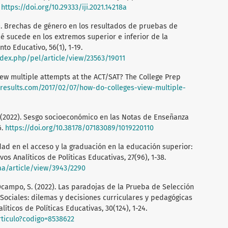
.
https://doi.org/10.29333/iji.2021.14218a
2019). Brechas de género en los resultados de pruebas de
ué sucede en los extremos superior e inferior de la
o Educativo, 56(1), 1-19.
ndex.php/pel/article/view/23563/19011
view multiple attempts at the ACT/SAT? The College Prep
results.com/2017/02/07/how-do-colleges-view-multiple-
, G. (2022). Sesgo socioeconómico en las Notas de Enseñanza
6.
https://doi.org/10.38178/07183089/1019220110
uidad en el acceso y la graduación en la educación superior:
os Analíticos de Políticas Educativas, 27(96), 1-38.
aa/article/view/3943/2290
y Ocampo, S. (2022). Las paradojas de la Prueba de Selección
 Sociales: dilemas y decisiones curriculares y pedagógicas
íticos de Políticas Educativas, 30(124), 1-24.
articulo?codigo=8538622