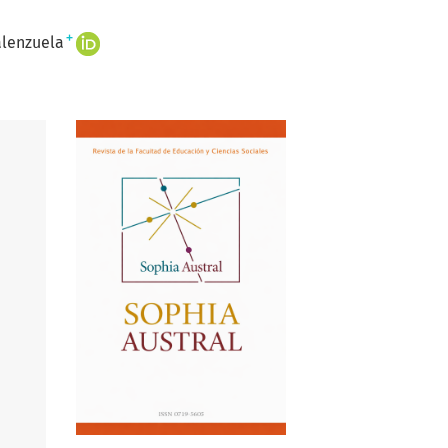
+
alenzuela