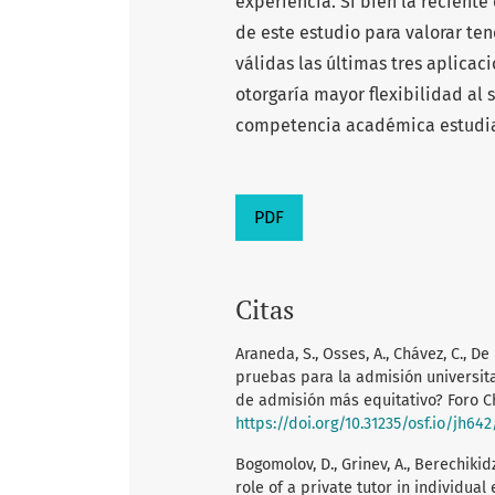
experiencia. Si bien la reciente
de este estudio para valorar te
válidas las últimas tres aplicaci
otorgaría mayor flexibilidad al
competencia académica estudia
PDF
Citas
Araneda, S., Osses, A., Chávez, C., De
pruebas para la admisión universita
de admisión más equitativo? Foro C
https://doi.org/10.31235/osf.io/jh642
Bogomolov, D., Grinev, A., Berechikidz
role of a private tutor in individua