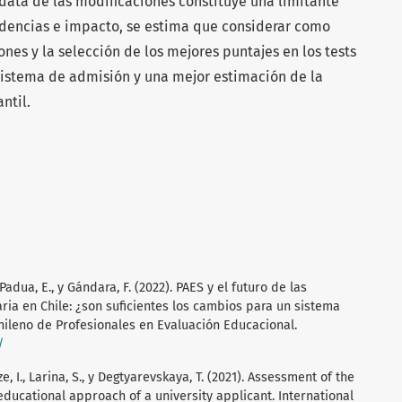
 data de las modificaciones constituye una limitante
ndencias e impacto, se estima que considerar como
ones y la selección de los mejores puntajes en los tests
 sistema de admisión y una mejor estimación de la
ntil.
 Padua, E., y Gándara, F. (2022). PAES y el futuro de las
ria en Chile: ¿son suficientes los cambios para un sistema
hileno de Profesionales en Evaluación Educacional.
/
e, I., Larina, S., y Degtyarevskaya, T. (2021). Assessment of the
l educational approach of a university applicant. International