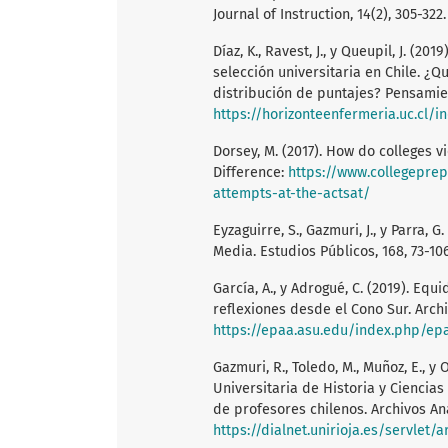
Journal of Instruction, 14(2), 305-322
Díaz, K., Ravest, J., y Queupil, J. (
selección universitaria en Chile. ¿Q
distribución de puntajes? Pensamient
https://horizonteenfermeria.uc.cl/i
Dorsey, M. (2017). How do colleges 
Difference:
https://www.collegeprep
attempts-at-the-actsat/
Eyzaguirre, S., Gazmuri, J., y Parra
Media. Estudios Públicos, 168, 73-10
García, A., y Adrogué, C. (2019). Eq
reflexiones desde el Cono Sur. Archiv
https://epaa.asu.edu/index.php/ep
Gazmuri, R., Toledo, M., Muñoz, E., 
Universitaria de Historia y Ciencias
de profesores chilenos. Archivos Anal
https://dialnet.unirioja.es/servlet/