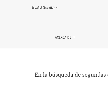
Cambiar el idioma. El actual es:
Español (España)
En la búsqueda de segundas oportunidades: ac
ACERCA DE
En la búsqueda de segundas o