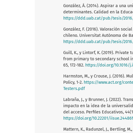
González, Á. (2014). Aspirar a una u
determinantes. Calidad en la Educaci
https://ddd.uab.cat/pub/tesis/201
González, F. (2016). Valoración soci
chileno. Universitat Autònoma de B
https://ddd.uab.cat/pub/tesis/201
Guill, K., y Lintorf, K. (2019). Privat
from primary to secondary school in
65, 172-182.
https://doi.org/10.1016/j
Harmston, M., y Crouse, J. (2016). 
Policy, 1-2.
https://www.act.org/con
Testers.pdf
Labraña, J., y Brunner, J. (2022). T
impacto en la idea de la universalid
del acceso. Perfiles Educativos, 44(17
https://doi.org/10.22201/iisue.24486
Mattern, K., Radunzel, J., Bertling, M