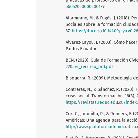
prácticas de profesores en formación
56052020000200179
Altamirano, M., & Pagès, J. (2018). 
Sociales sobre la formación ciudada
37.
https://doi.org/10.14409/cya.v0i26
Álvarez-Cayou, J. (2003). Cómo hace
Paidós Ecuador.
BCN. (2020). Guía de Formación Cívi
220574_recurso_pdf.pdf
Bisquerra, R. (2009). Metodología de
Contreras, N., & Sánchez, R. (2020)
crisis social. Transformación, 16(3), 
https://revistas.reduc.edu.cu/inde
Cox, C., Jaramillo, R., & Reimers, F.
Américas: Una agenda para la acción
http://www.plataformademocratica.o