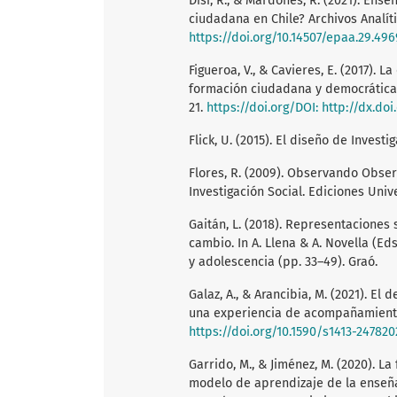
Disi, R., & Mardones, R. (2021). Ens
ciudadana en Chile? Archivos Analíti
https://doi.org/10.14507/epaa.29.496
Figueroa, V., & Cavieres, E. (2017). 
formación ciudadana y democrática d
21.
https://doi.org/DOI:
http://dx.doi
Flick, U. (2015). El diseño de Investi
Flores, R. (2009). Observando Obser
Investigación Social. Ediciones Univ
Gaitán, L. (2018). Representaciones 
cambio. In A. Llena & A. Novella (Eds
y adolescencia (pp. 33–49). Graó.
Galaz, A., & Arancibia, M. (2021). El
una experiencia de acompañamiento e
https://doi.org/10.1590/s1413-24782
Garrido, M., & Jiménez, M. (2020). L
modelo de aprendizaje de la enseña