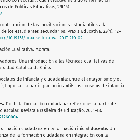
eñando con actitud: ¿Cuán efectiva ha sido la formación
cos de Políticas Educativas, 29(15).
9
La contribución de las movilizaciones estudiantiles a la
e los estudiantes secundarios. Praxis Educativa, 22(1), 12–
.org/10.19137/praxiseducativa-2017-210102
gación Cualitativa. Morata.
vadores: Una introducción a las técnicas cualitativas de
ersidad Católica de Chile.
sociales de infancia y ciudadanía: Entre el antagonismo y el
.), Impulsar la participación infantil: Los consejos de infancia
 desafío de la formación ciudadana: reflexiones a partir de
scolar. Revista Brasileira de Educação, 26, 1–18.
021260004
a formación ciudadana en la formación inicial docente: Un
nza de la formación ciudadana en integración con la