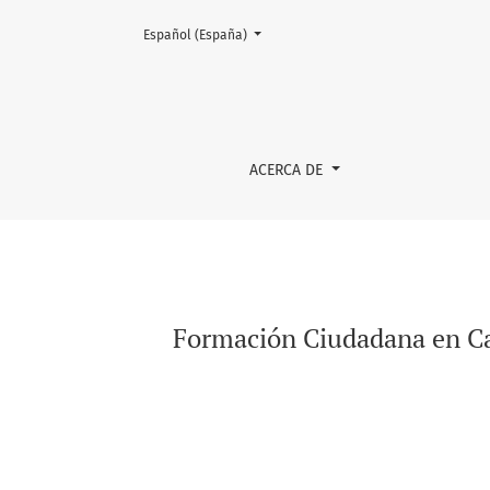
Cambiar el idioma. El actual es:
Español (España)
Formación Ciudadana en Carreras de Pedagogía
ACERCA DE
Formación Ciudadana en Car