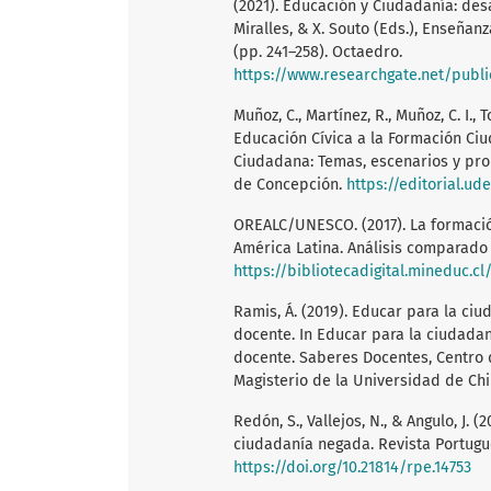
(2021). Educación y Ciudadanía: des
Miralles, & X. Souto (Eds.), Enseña
(pp. 241–258). Octaedro.
https://www.researchgate.net/publication/352413551_Educa
Muñoz, C., Martínez, R., Muñoz, C. I., 
Educación Cívica a la Formación Ciu
Ciudadana: Temas, escenarios y prop
de Concepción.
https://editorial.ud
OREALC/UNESCO. (2017). La formació
América Latina. Análisis comparado
https://bibliotecadigital.mineduc.cl
Ramis, Á. (2019). Educar para la ci
docente. In Educar para la ciudada
docente. Saberes Docentes, Centro d
Magisterio de la Universidad de Chi
Redón, S., Vallejos, N., & Angulo, J
ciudadanía negada. Revista Portugue
https://doi.org/10.21814/rpe.14753