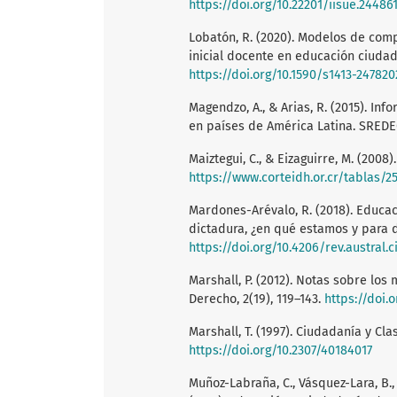
https://doi.org/10.22201/iisue.24486
Lobatón, R. (2020). Modelos de comp
inicial docente en educación ciudada
https://doi.org/10.1590/s1413-24782
Magendzo, A., & Arias, R. (2015). I
en países de América Latina. SREDE
Maiztegui, C., & Eizaguirre, M. (2008
https://www.corteidh.or.cr/tablas/2
Mardones-Arévalo, R. (2018). Educac
dictadura, ¿en qué estamos y para d
https://doi.org/10.4206/rev.austral.
Marshall, P. (2012). Notas sobre los
Derecho, 2(19), 119–143.
https://doi.
Marshall, T. (1997). Ciudadanía y Clas
https://doi.org/10.2307/40184017
Muñoz-Labraña, C., Vásquez-Lara, B., 