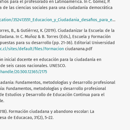
afíos para el profesorado en Latinoamérica. In C. Gómez, P.
nza de las ciencias sociales para una ciudadanía democrática
cion_y_Ciudadania_desafios_para_el_profesorado_en_Latinoamerica/references#fullTextFileContent
Torres, B., & Gutiérrez, K. (2019). Ciudadanizar la Escuela: de la
dadana. In C. Muñoz & B. Torres (Eds.), Escuela y Formación
uestas para su desarrollo (pp. 21–36). Editorial Universidad
ec.cl/sites/default/files/Formacion
ciudanana.pdf
n inicial docente en educación para la ciudadanía en
 de seis casos nacionales. UNESCO.
/handle/20.500.12365/2175
udadanía: Fundamentos, metodologías y desarrollo profesional
nía: Fundamentos, metodologías y desarrollo profesional
e Estudios y Desarrollo de Educación Continua para el
le.
. (2018). Formación ciudadana y abandono escolar: La
sa de Educacao, 31(2), 5–22.