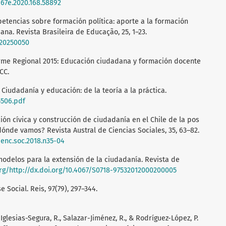
167e.2020.168.58892
etencias sobre formación política: aporte a la formación
na. Revista Brasileira de Educação, 25, 1–23.
020250050
nforme Regional 2015: Educación ciudadana y formación docente
CC.
). Ciudadanía y educación: de la teoría a la práctica.
5506.pdf
ión cívica y construcción de ciudadanía en el Chile de la pos
ónde vamos? Revista Austral de Ciencias Sociales, 35, 63–82.
cienc.soc.2018.n35-04
 modelos para la extensión de la ciudadanía. Revista de
org/http://dx.doi.org/10.4067/S0718-97532012000200005
e Social. Reis, 97(79), 297–344.
Iglesias-Segura, R., Salazar-Jiménez, R., & Rodríguez-López, P.