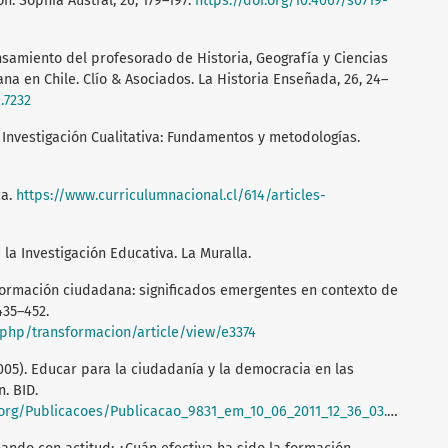
. Sophia Austral, 26, 179–197.
https://doi.org/10.4067/s0719-
Pensamiento del profesorado de Historia, Geografía y Ciencias
na en Chile. Clío & Asociados. La Historia Enseñada, 26, 24–
.7232
r Investigación Cualitativa: Fundamentos y metodologías.
ca.
https://www.curriculumnacional.cl/614/articles-
 la Investigación Educativa. La Muralla.
. Formación ciudadana: significados emergentes en contexto de
435–452.
x.php/transformacion/article/view/e3374
 (2005). Educar para la ciudadanía y la democracia en las
. BID.
rg/Publicacoes/Publicacao_9831_em_10_06_2011_12_36_03.pdf