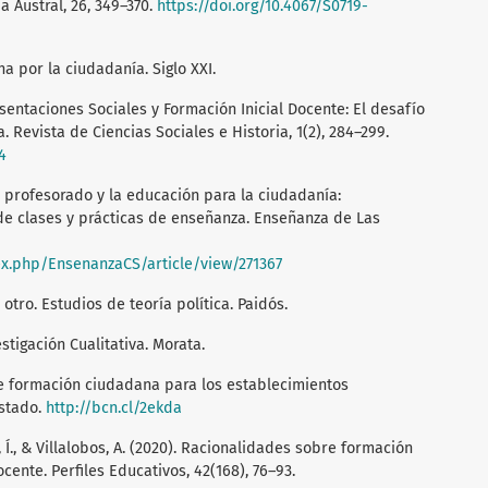
a Austral, 26, 349–370.
https://doi.org/10.4067/S0719-
cha por la ciudadanía. Siglo XXI.
resentaciones Sociales y Formación Inicial Docente: El desafío
 Revista de Ciencias Sociales e Historia, 1(2), 284–299.
4
l profesorado y la educación para la ciudadanía:
de clases y prácticas de enseñanza. Enseñanza de Las
dex.php/EnsenanzaCS/article/view/271367
 otro. Estudios de teoría política. Paidós.
estigación Cualitativa. Morata.
 de formación ciudadana para los establecimientos
Estado.
http://bcn.cl/2ekda
, Í., & Villalobos, A. (2020). Racionalidades sobre formación
cente. Perfiles Educativos, 42(168), 76–93.